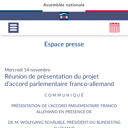
Assemblée nationale
Aller au contenu
Aller en bas de la page
Espace presse
Mercredi 14 novembre
Réunion de présentation du projet
d’accord parlementaire franco-allemand
C O M M U N I Q U É
PRÉSENTATION DE L’ACCORD PARLEMENTAIRE FRANCO
ALLEMAND EN PRÉSENCE DE
DE M. WOLFGANG SCHÄUBLE, PRÉSIDENT DU BUNDESTAG